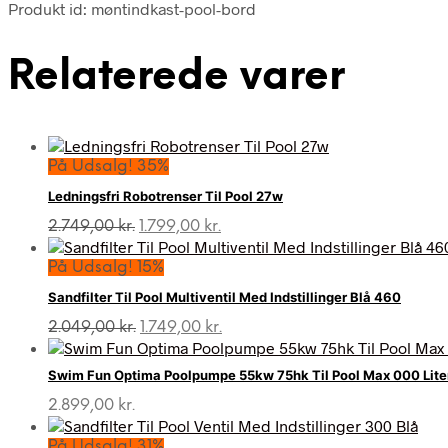
Produkt id: møntindkast-pool-bord
Relaterede varer
På Udsalg! 35%
Ledningsfri Robotrenser Til Pool 27w
Den
Den
2.749,00
kr.
1.799,00
kr.
oprindelige
aktuelle
pris
pris
På Udsalg! 15%
var:
er:
Sandfilter Til Pool Multiventil Med Indstillinger Blå 460
2.749,00 kr..
1.799,00 kr..
Den
Den
2.049,00
kr.
1.749,00
kr.
oprindelige
aktuelle
pris
pris
Swim Fun Optima Poolpumpe 55kw 75hk Til Pool Max 000 Lite
var:
er:
2.049,00 kr..
1.749,00 kr..
2.899,00
kr.
På Udsalg! 31%