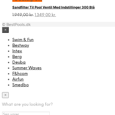
Sandfilter Til Pool Ventil Med Indstillinger 300 Blå
Den
Den
1.949,00
kr.
1.349,00
kr.
oprindelige
aktuelle
© BestPools.dk
pris
pris
var:
er:
×
1.949,00 kr..
1.349,00 kr..
Swim & Fun
Bestway
Intex
Berg
Deuba
Summer Waves
F&hcom
Airfun
Smedbo
×
What are you looking for?