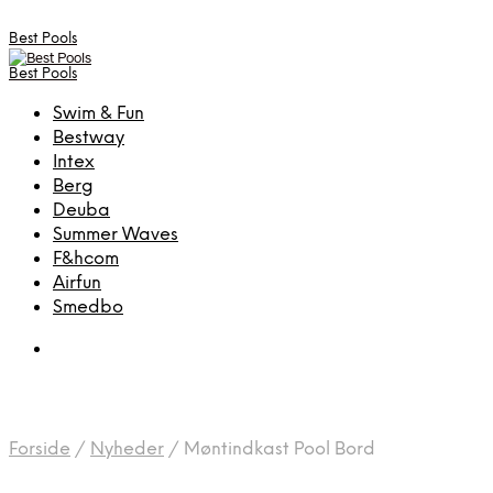
Best Pools
Best Pools
Swim & Fun
Bestway
Intex
Berg
Deuba
Summer Waves
F&hcom
Airfun
Smedbo
Forside
/
Nyheder
/
Møntindkast Pool Bord