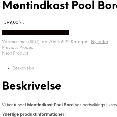
Møntindkast Pool Bor
1.399,00
kr.
Bedste Pris Fundet på Price Index
Varenummer (SKU):
a6f706f15992
Kategori:
Nyheder
Previous Product
Next Product
Beskrivelse
Beskrivelse
Vi har fundet
Møntindkast Pool Bord
hos partyvikings i kat
Yderlige produktinformationer: