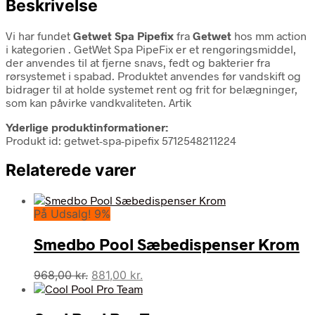
Beskrivelse
Vi har fundet
Getwet Spa Pipefix
fra
Getwet
hos mm action
i kategorien
. GetWet Spa PipeFix er et rengøringsmiddel,
der anvendes til at fjerne snavs, fedt og bakterier fra
rørsystemet i spabad. Produktet anvendes før vandskift og
bidrager til at holde systemet rent og frit for belægninger,
som kan påvirke vandkvaliteten. Artik
Yderlige produktinformationer:
Produkt id: getwet-spa-pipefix 5712548211224
Relaterede varer
På Udsalg! 9%
Smedbo Pool Sæbedispenser Krom
Den
Den
968,00
kr.
881,00
kr.
oprindelige
aktuelle
pris
pris