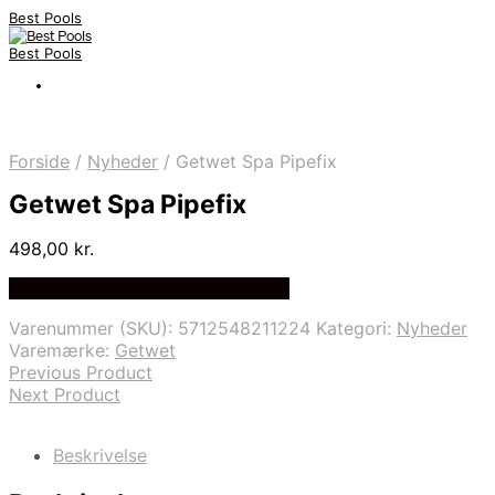
Best Pools
Best Pools
Forside
/
Nyheder
/
Getwet Spa Pipefix
Getwet Spa Pipefix
498,00
kr.
Bedste Pris Fundet på Price Index
Varenummer (SKU):
5712548211224
Kategori:
Nyheder
Varemærke:
Getwet
Previous Product
Next Product
Beskrivelse