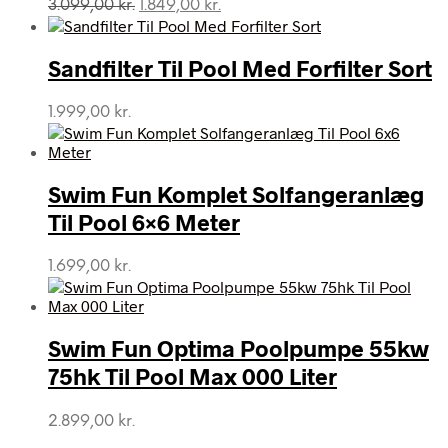
Den
Den
3.099,00
kr.
1.849,00
kr.
oprindelige
aktuelle
pris
pris
var:
er:
Sandfilter Til Pool Med Forfilter Sort
3.099,00 kr..
1.849,00 kr..
1.999,00
kr.
Swim Fun Komplet Solfangeranlæg
Til Pool 6×6 Meter
1.699,00
kr.
Swim Fun Optima Poolpumpe 55kw
75hk Til Pool Max 000 Liter
2.899,00
kr.