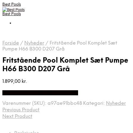
Best Pools
Best Pools
Forside
/
Nyheder
/
Fritstående Pool Komplet Sæt
Pumpe H66 B300 D207 Grå
Fritstående Pool Komplet Sæt Pumpe
H66 B300 D207 Grå
1.899,00
kr.
Bedste Pris Fundet på Price Index
Varenummer (SKU):
a97ae91bbc48
Kategori:
Nyheder
Previous Product
Next Product