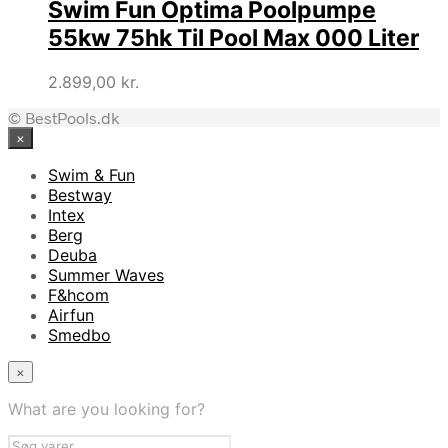
Swim Fun Optima Poolpumpe
3.578,00 kr..
1.399,00 kr..
55kw 75hk Til Pool Max 000 Liter
2.899,00
kr.
© BestPools.dk
×
Swim & Fun
Bestway
Intex
Berg
Deuba
Summer Waves
F&hcom
Airfun
Smedbo
×
What are you looking for?