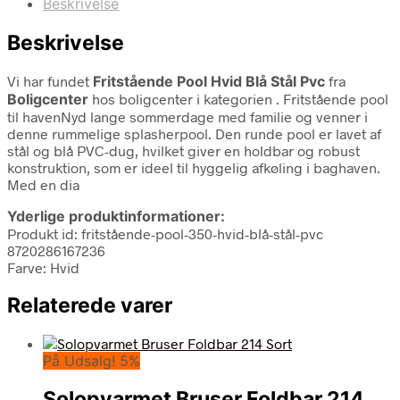
Beskrivelse
Beskrivelse
Vi har fundet
Fritstående Pool Hvid Blå Stål Pvc
fra
Boligcenter
hos boligcenter i kategorien
. Fritstående pool
til havenNyd lange sommerdage med familie og venner i
denne rummelige splasherpool. Den runde pool er lavet af
stål og blå PVC-dug, hvilket giver en holdbar og robust
konstruktion, som er ideel til hyggelig afkøling i baghaven.
Med en dia
Yderlige produktinformationer:
Produkt id: fritstående-pool-350-hvid-blå-stål-pvc
8720286167236
Farve: Hvid
Relaterede varer
På Udsalg! 5%
Solopvarmet Bruser Foldbar 214