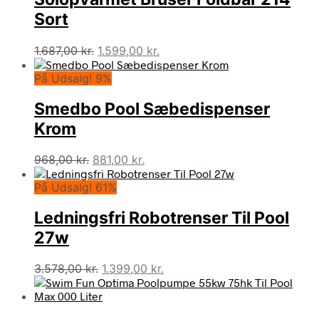
Sort
Den
Den
1.687,00
kr.
1.599,00
kr.
oprindelige
aktuelle
På Udsalg! 9%
pris
pris
var:
er:
Smedbo Pool Sæbedispenser
1.687,00 kr..
1.599,00 kr..
Krom
Den
Den
968,00
kr.
881,00
kr.
oprindelige
aktuelle
På Udsalg! 61%
pris
pris
var:
er:
Ledningsfri Robotrenser Til Pool
968,00 kr..
881,00 kr..
27w
Den
Den
3.578,00
kr.
1.399,00
kr.
oprindelige
aktuelle
pris
pris
var:
er: