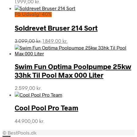
1.999,00
kr.
På Udsalg! 40%
Soldrevet Bruser 214 Sort
Den
Den
3.099,00
kr.
1.849,00
kr.
oprindelige
aktuelle
pris
pris
var:
er:
Swim Fun Optima Poolpumpe 25kw
3.099,00 kr..
1.849,00 kr..
33hk Til Pool Max 000 Liter
2.599,00
kr.
Cool Pool Pro Team
44.900,00
kr.
© BestPools.dk