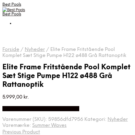
Best Pools
Best Pools
Forside
/
Nyheder
/
Elite Frame Fritstående Pool
Komplet Sæt Stige Pumpe H122 ø488 Grå Rattanoptik
Elite Frame Fritstående Pool Komplet
Sæt Stige Pumpe H122 ø488 Grå
Rattanoptik
5.999,00
kr.
Bedste Pris Fundet på Price Index
Varenummer (SKU):
59856dfd7956
Kategori:
Nyheder
Varemærke:
Summer Waves
Previous Product