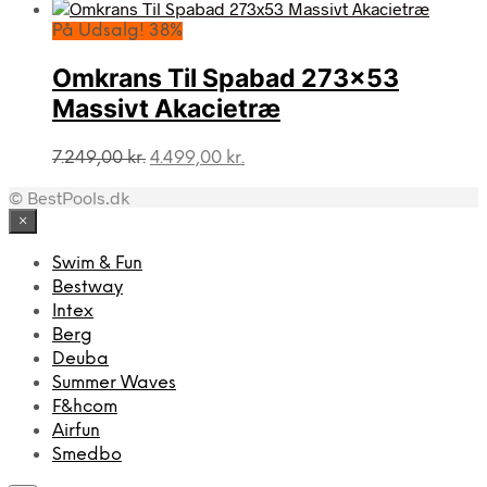
oprindelige
aktuelle
pris
pris
På Udsalg! 38%
var:
er:
1.024,00 kr..
789,00 kr..
Omkrans Til Spabad 273×53
Massivt Akacietræ
Den
Den
7.249,00
kr.
4.499,00
kr.
oprindelige
aktuelle
© BestPools.dk
pris
pris
var:
er:
×
7.249,00 kr..
4.499,00 kr..
Swim & Fun
Bestway
Intex
Berg
Deuba
Summer Waves
F&hcom
Airfun
Smedbo