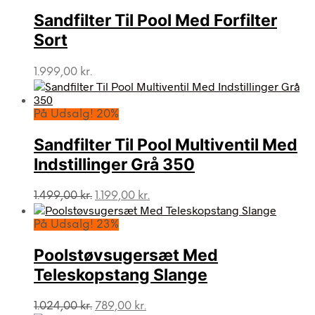
Sandfilter Til Pool Med Forfilter
Sort
1.999,00
kr.
På Udsalg! 20%
Sandfilter Til Pool Multiventil Med
Indstillinger Grå 350
Den
Den
1.499,00
kr.
1.199,00
kr.
oprindelige
aktuelle
pris
pris
På Udsalg! 23%
var:
er:
1.499,00 kr..
1.199,00 kr..
Poolstøvsugersæt Med
Teleskopstang Slange
Den
Den
1.024,00
kr.
789,00
kr.