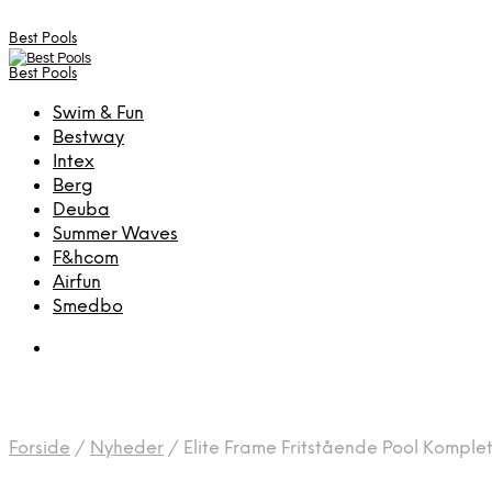
Best Pools
Best Pools
Swim & Fun
Bestway
Intex
Berg
Deuba
Summer Waves
F&hcom
Airfun
Smedbo
Forside
/
Nyheder
/
Elite Frame Fritstående Pool Komple