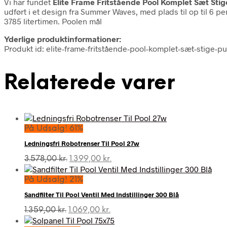
Vi har fundet
Elite Frame Fritstående Pool Komplet Sæt Sti
udført i et design fra Summer Waves, med plads til op til 6
3785 litertimen. Poolen mål
Yderlige produktinformationer:
Produkt id: elite-frame-fritstående-pool-komplet-sæt-stige-p
Relaterede varer
På Udsalg! 61%
Ledningsfri Robotrenser Til Pool 27w
Den
Den
3.578,00
kr.
1.399,00
kr.
oprindelige
aktuelle
pris
pris
På Udsalg! 21%
var:
er:
Sandfilter Til Pool Ventil Med Indstillinger 300 Blå
3.578,00 kr..
1.399,00 kr..
Den
Den
1.359,00
kr.
1.069,00
kr.
oprindelige
aktuelle