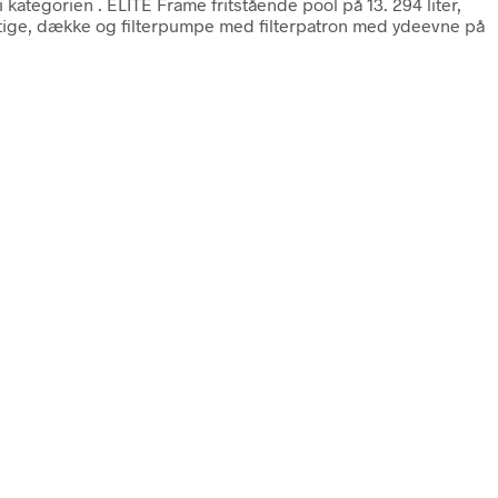
i kategorien
. ELITE Frame fritstående pool på 13. 294 liter,
stige, dække og filterpumpe med filterpatron med ydeevne på