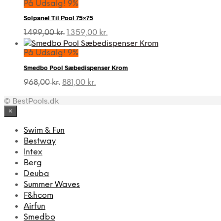
pris
pris
På Udsalg! 9%
var:
er:
Solpanel Til Pool 75×75
1.359,00 kr..
1.069,00 kr..
Den
Den
1.499,00
kr.
1.359,00
kr.
oprindelige
aktuelle
pris
pris
På Udsalg! 9%
var:
er:
Smedbo Pool Sæbedispenser Krom
1.499,00 kr..
1.359,00 kr..
Den
Den
968,00
kr.
881,00
kr.
oprindelige
aktuelle
© BestPools.dk
pris
pris
var:
er:
×
968,00 kr..
881,00 kr..
Swim & Fun
Bestway
Intex
Berg
Deuba
Summer Waves
F&hcom
Airfun
Smedbo