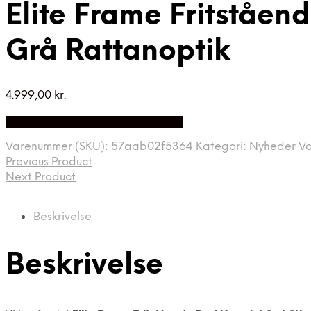
Elite Frame Fritståe
Grå Rattanoptik
4.999,00
kr.
Bedste Pris Fundet på Price Index
Varenummer (SKU):
57aab02f5364
Kategori:
Nyheder
V
Previous Product
Next Product
Beskrivelse
Beskrivelse