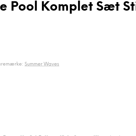
nde Pool Komplet Sæt 
aremærke:
Summer Waves