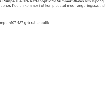
ge Pumpe H ø Grå Rattanoptik
fra
Summer Waves
hos lepong 
 personer. Poolen kommer i et komplet sæt med rengøringssæt, 
umpe-h107-427-grå-rattanoptik