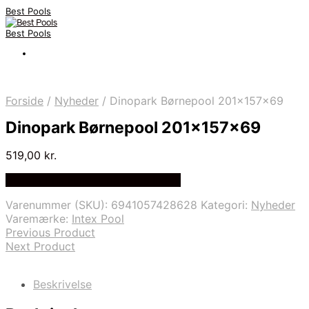
Best Pools
Best Pools
Forside
/
Nyheder
/
Dinopark Børnepool 201x157x69
Dinopark Børnepool 201x157x69
519,00
kr.
Bedste Pris Fundet på Price Index
Varenummer (SKU):
6941057428628
Kategori:
Nyheder
Varemærke:
Intex Pool
Previous Product
Next Product
Beskrivelse