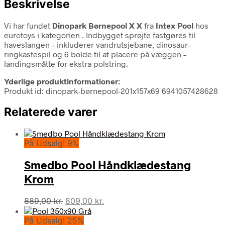
Beskrivelse
Vi har fundet
Dinopark Børnepool X X
fra
Intex Pool
hos
eurotoys i kategorien
. Indbygget sprøjte fastgøres til
haveslangen – inkluderer vandrutsjebane, dinosaur-
ringkastespil og 6 bolde til at placere på væggen –
landingsmåtte for ekstra polstring.
Yderlige produktinformationer:
Produkt id: dinopark-børnepool-201x157x69 6941057428628
Relaterede varer
På Udsalg! 9%
Smedbo Pool Håndklædestang
Krom
Den
Den
889,00
kr.
809,00
kr.
oprindelige
aktuelle
På Udsalg! 25%
pris
pris