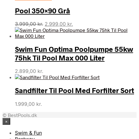
var:
er:
Pool 350×90 Grå
889,00 kr..
809,00 kr..
Den
Den
3.999,00
kr.
2.999,00
kr.
oprindelige
aktuelle
pris
pris
var:
er:
Swim Fun Optima Poolpumpe 55kw
3.999,00 kr..
2.999,00 kr..
75hk Til Pool Max 000 Liter
2.899,00
kr.
Sandfilter Til Pool Med Forfilter Sort
1.999,00
kr.
© BestPools.dk
×
Swim & Fun
Bestway