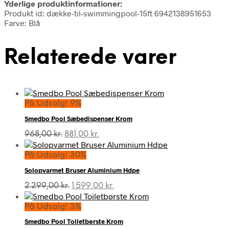
Yderlige produktinformationer:
Produkt id: dække-til-swimmingpool-15ft 6942138951653
Farve: Blå
Relaterede varer
På Udsalg! 9%
Smedbo Pool Sæbedispenser Krom
Den
Den
968,00
kr.
881,00
kr.
oprindelige
aktuelle
pris
pris
På Udsalg! 30%
var:
er:
Solopvarmet Bruser Aluminium Hdpe
968,00 kr..
881,00 kr..
Den
Den
2.299,00
kr.
1.599,00
kr.
oprindelige
aktuelle
pris
pris
På Udsalg! 3%
var:
er:
Smedbo Pool Toiletbørste Krom
2.299,00 kr..
1.599,00 kr..