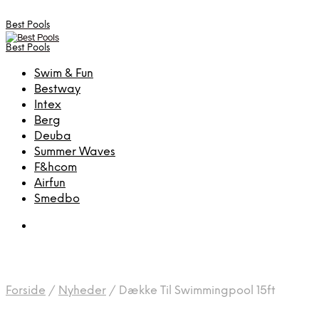
Best Pools
Best Pools
Swim & Fun
Bestway
Intex
Berg
Deuba
Summer Waves
F&hcom
Airfun
Smedbo
Forside
/
Nyheder
/
Dække Til Swimmingpool 15ft