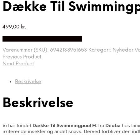
Dække Til Swimmingpo
499,00
kr.
Bedste Pris Fundet på Price Index
Varenummer (SKU):
6942138951653
Kategori:
Nyheder
V
Previous Product
Next Product
Beskrivelse
Beskrivelse
Vi har fundet
Dække Til Swimmingpool Ft
fra
Deuba
hos lam
irriterende insekter og andet snavs. Derved forbliver den