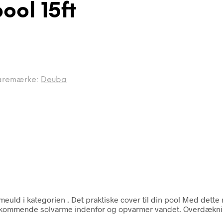
ol 15ft
aremærke:
Deuba
meuld i kategorien
. Det praktiske cover til din pool Med dett
 indkommende solvarme indenfor og opvarmer vandet. Overdækn