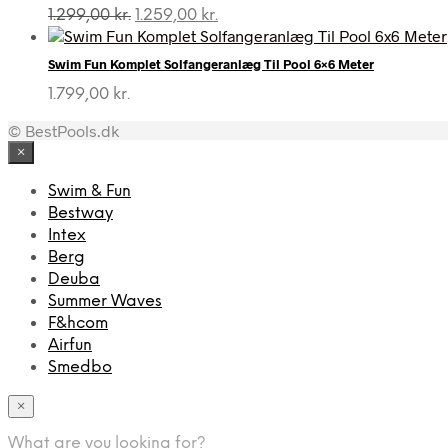
Den
Den
1.299,00
kr.
1.259,00
kr.
oprindelige
aktuelle
pris
pris
Swim Fun Komplet Solfangeranlæg Til Pool 6×6 Meter
var:
er:
1.299,00 kr..
1.259,00 kr..
1.799,00
kr.
© BestPools.dk
×
Swim & Fun
Bestway
Intex
Berg
Deuba
Summer Waves
F&hcom
Airfun
Smedbo
×
What are you looking for?