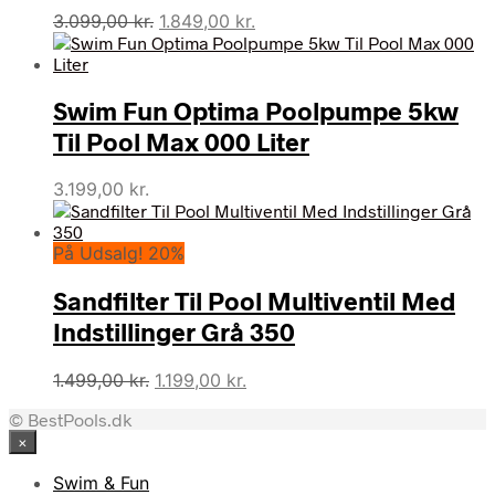
Den
Den
3.099,00
kr.
1.849,00
kr.
oprindelige
aktuelle
pris
pris
var:
er:
Swim Fun Optima Poolpumpe 5kw
3.099,00 kr..
1.849,00 kr..
Til Pool Max 000 Liter
3.199,00
kr.
På Udsalg! 20%
Sandfilter Til Pool Multiventil Med
Indstillinger Grå 350
Den
Den
1.499,00
kr.
1.199,00
kr.
oprindelige
aktuelle
© BestPools.dk
pris
pris
×
var:
er:
1.499,00 kr..
1.199,00 kr..
Swim & Fun