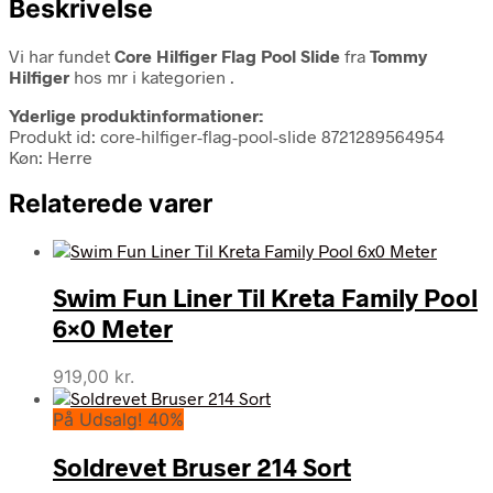
Beskrivelse
Vi har fundet
Core Hilfiger Flag Pool Slide
fra
Tommy
Hilfiger
hos mr i kategorien
.
Yderlige produktinformationer:
Produkt id: core-hilfiger-flag-pool-slide 8721289564954
Køn: Herre
Relaterede varer
Swim Fun Liner Til Kreta Family Pool
6×0 Meter
919,00
kr.
På Udsalg! 40%
Soldrevet Bruser 214 Sort