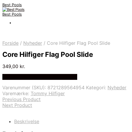
Best Pools
Best Pools
Forside
/
Nyheder
/
Core Hilfiger Flag Pool Slide
Core Hilfiger Flag Pool Slide
349,00
kr.
Bedste Pris Fundet på Price Index
Varenummer (SKU):
8721289564954
Kategori:
Nyheder
Varemærke:
Tommy Hilfiger
Previous Product
Next Product
Beskrivelse