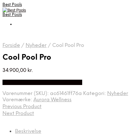
Best Pools
Best Pools
Forside
/
Nyheder
/
Cool Pool Pro
Cool Pool Pro
34.900,00
kr.
Bedste Pris Fundet på Price Index
Varenummer (SKU):
ac61461ff76a
Kategori:
Nyheder
Varemærke:
Aurora Wellness
Previous Product
Next Product
Beskrivelse