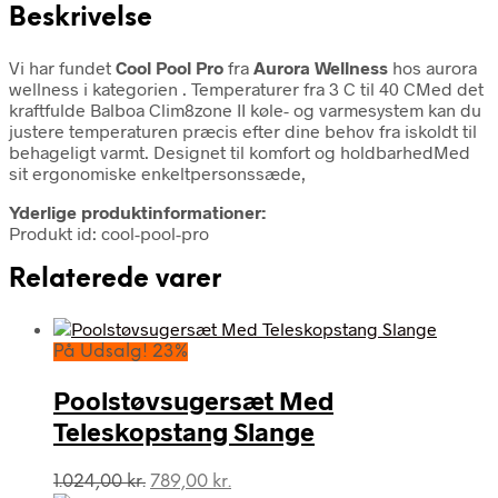
Beskrivelse
Vi har fundet
Cool Pool Pro
fra
Aurora Wellness
hos aurora
wellness i kategorien
. Temperaturer fra 3 C til 40 CMed det
kraftfulde Balboa Clim8zone II køle- og varmesystem kan du
justere temperaturen præcis efter dine behov fra iskoldt til
behageligt varmt. Designet til komfort og holdbarhedMed
sit ergonomiske enkeltpersonssæde,
Yderlige produktinformationer:
Produkt id: cool-pool-pro
Relaterede varer
På Udsalg! 23%
Poolstøvsugersæt Med
Teleskopstang Slange
Den
Den
1.024,00
kr.
789,00
kr.