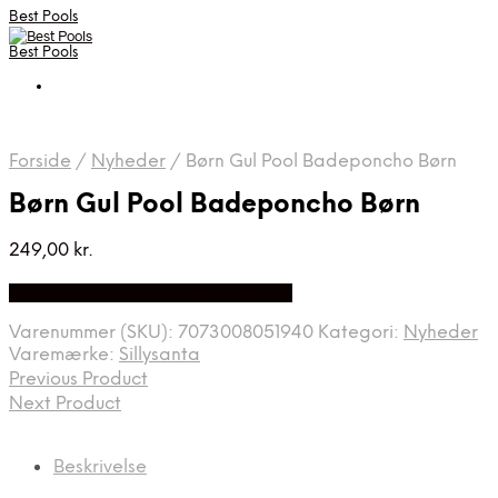
Best Pools
Best Pools
Forside
/
Nyheder
/
Børn Gul Pool Badeponcho Børn
Børn Gul Pool Badeponcho Børn
249,00
kr.
Bedste Pris Fundet på Price Index
Varenummer (SKU):
7073008051940
Kategori:
Nyheder
Varemærke:
Sillysanta
Previous Product
Next Product
Beskrivelse