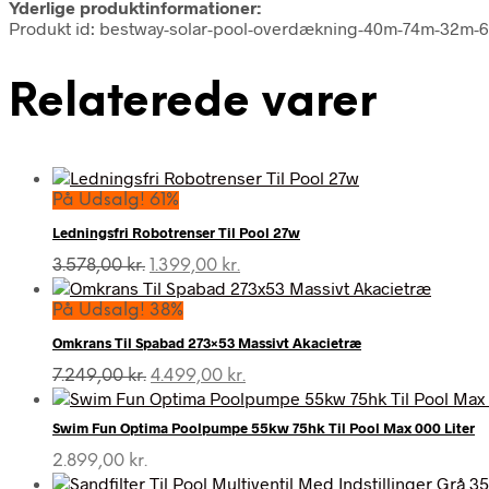
Yderlige produktinformationer:
Produkt id: bestway-solar-pool-overdækning-40m-74m-32m
Relaterede varer
På Udsalg! 61%
Ledningsfri Robotrenser Til Pool 27w
Den
Den
3.578,00
kr.
1.399,00
kr.
oprindelige
aktuelle
pris
pris
På Udsalg! 38%
var:
er:
Omkrans Til Spabad 273×53 Massivt Akacietræ
3.578,00 kr..
1.399,00 kr..
Den
Den
7.249,00
kr.
4.499,00
kr.
oprindelige
aktuelle
pris
pris
Swim Fun Optima Poolpumpe 55kw 75hk Til Pool Max 000 Liter
var:
er:
7.249,00 kr..
4.499,00 kr..
2.899,00
kr.