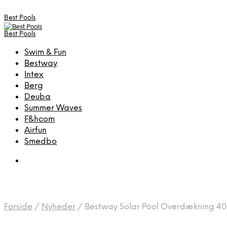
Best Pools
Best Pools
Swim & Fun
Bestway
Intex
Berg
Deuba
Summer Waves
F&hcom
Airfun
Smedbo
Forside
/
Nyheder
/
Bestway Solar Pool Overdækning 4