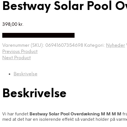
Bestway Solar Pool
398,00
kr.
Bedste Pris Fundet på Price Index
Varenummer (SKU):
06941607354698
Kategori:
Nyheder
Previous Product
Next Product
Beskrivelse
Beskrivelse
Vi har fundet
Bestway Solar Pool Overdækning M M M M
fr
med at det har en isolerende effekt så vandet holder på varm