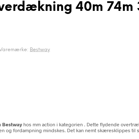
 Overdækning 40m 74m
Varemærke:
Bestway
a
Bestway
hos mm action i kategorien
. Dette flydende overtræ
en og fordampning mindskes. Det kan nemt skæresklippes til så