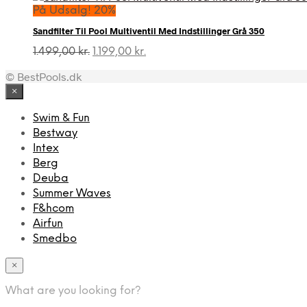
På Udsalg! 20%
Sandfilter Til Pool Multiventil Med Indstillinger Grå 350
Den
Den
1.499,00
kr.
1.199,00
kr.
oprindelige
aktuelle
© BestPools.dk
pris
pris
var:
er:
×
1.499,00 kr..
1.199,00 kr..
Swim & Fun
Bestway
Intex
Berg
Deuba
Summer Waves
F&hcom
Airfun
Smedbo
×
What are you looking for?