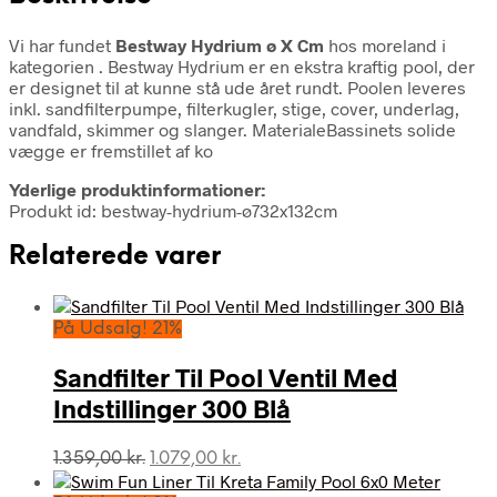
Vi har fundet
Bestway Hydrium ø X Cm
hos moreland i
kategorien
. Bestway Hydrium er en ekstra kraftig pool, der
er designet til at kunne stå ude året rundt. Poolen leveres
inkl. sandfilterpumpe, filterkugler, stige, cover, underlag,
vandfald, skimmer og slanger. MaterialeBassinets solide
vægge er fremstillet af ko
Yderlige produktinformationer:
Produkt id: bestway-hydrium-ø732x132cm
Relaterede varer
På Udsalg! 21%
Sandfilter Til Pool Ventil Med
Indstillinger 300 Blå
Den
Den
1.359,00
kr.
1.079,00
kr.
oprindelige
aktuelle