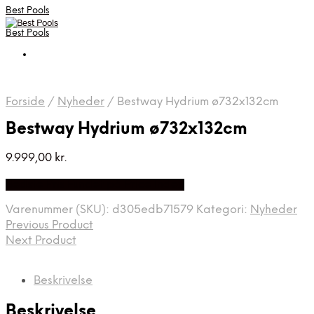
Best Pools
Best Pools
Forside
/
Nyheder
/
Bestway Hydrium ø732x132cm
Bestway Hydrium ø732x132cm
9.999,00
kr.
Bedste Pris Fundet på Price Index
Varenummer (SKU):
d305edb71579
Kategori:
Nyheder
Previous Product
Next Product
Beskrivelse
Beskrivelse