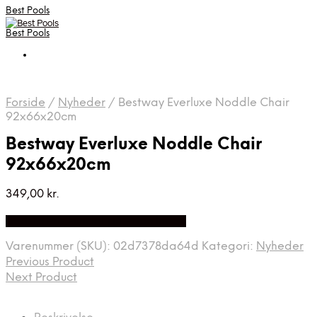
Best Pools
Best Pools
Forside
/
Nyheder
/
Bestway Everluxe Noddle Chair
92x66x20cm
Bestway Everluxe Noddle Chair
92x66x20cm
349,00
kr.
Bedste Pris Fundet på Price Index
Varenummer (SKU):
02d7378da64d
Kategori:
Nyheder
Previous Product
Next Product