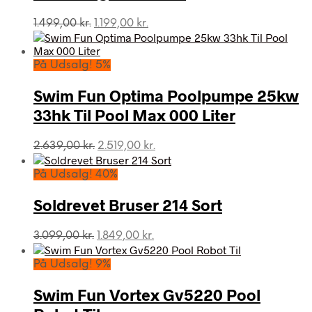
Den
Den
1.499,00
kr.
1.199,00
kr.
oprindelige
aktuelle
pris
pris
var:
er:
På Udsalg! 5%
1.499,00 kr..
1.199,00 kr..
Swim Fun Optima Poolpumpe 25kw
33hk Til Pool Max 000 Liter
Den
Den
2.639,00
kr.
2.519,00
kr.
oprindelige
aktuelle
pris
pris
På Udsalg! 40%
var:
er:
2.639,00 kr..
2.519,00 kr..
Soldrevet Bruser 214 Sort
Den
Den
3.099,00
kr.
1.849,00
kr.
oprindelige
aktuelle
pris
pris
På Udsalg! 9%
var:
er:
3.099,00 kr..
1.849,00 kr..
Swim Fun Vortex Gv5220 Pool