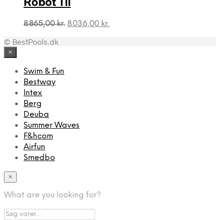
Robot Til
Den
Den
8.865,00
kr.
8.036,00
kr.
oprindelige
aktuelle
© BestPools.dk
pris
pris
var:
er:
×
8.865,00 kr..
8.036,00 kr..
Swim & Fun
Bestway
Intex
Berg
Deuba
Summer Waves
F&hcom
Airfun
Smedbo
×
What are you looking for?