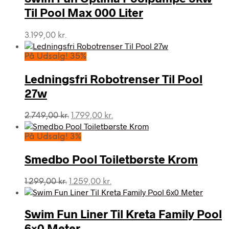
Til Pool Max 000 Liter
3.199,00
kr.
På Udsalg! 35%
Ledningsfri Robotrenser Til Pool
27w
Den
Den
2.749,00
kr.
1.799,00
kr.
oprindelige
aktuelle
pris
pris
På Udsalg! 3%
var:
er:
2.749,00 kr..
1.799,00 kr..
Smedbo Pool Toiletbørste Krom
Den
Den
1.299,00
kr.
1.259,00
kr.
oprindelige
aktuelle
pris
pris
var:
er:
Swim Fun Liner Til Kreta Family Pool
1.299,00 kr..
1.259,00 kr..
6×0 Meter