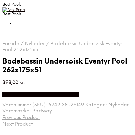
Best Pools
Best Pools
Forside
/
Nyheder
/
Badebassin Undersøisk Eventyr
Pool 262x175x51
Badebassin Undersøisk Eventyr Pool
262x175x51
398,00
kr.
Bedste Pris Fundet på Price Index
Varenummer (SKU):
6942138926149
Kategori:
Nyheder
Varemærke:
Bestway
Previous Product
Next Product