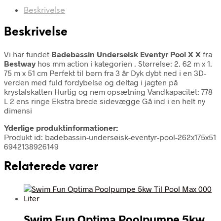
Beskrivelse
Beskrivelse
Vi har fundet
Badebassin Undersøisk Eventyr Pool X X
fra
Bestway
hos mm action i kategorien
. Størrelse: 2. 62 m x 1.
75 m x 51 cm Perfekt til børn fra 3 år Dyk dybt ned i en 3D-
verden med fuld fordybelse og deltag i jagten på
krystalskatten Hurtig og nem opsætning Vandkapacitet: 778
L 2 ens ringe Ekstra brede sidevægge Gå ind i en helt ny
dimensi
Yderlige produktinformationer:
Produkt id: badebassin-undersøisk-eventyr-pool-262x175x51
6942138926149
Relaterede varer
Swim Fun Optima Poolpumpe 5kw