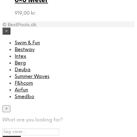
919,00
kr.
© BestPools.dk
×
Swim & Fun
Bestway
Intex
Berg
Deuba
Summer Waves
F&hcom
Airfun
Smedbo
×
What are you looking for?