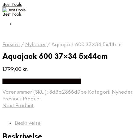
Best Pools
Best Pools
Forside
/
Nyheder
/
Aquajack 600 37×34 5x44cm
Aquajack 600 37×34 5x44cm
1.799,00
kr.
Bedste Pris Fundet på Price Index
Varenummer (SKU):
8d3a2866d9be
Kategori:
Nyheder
Previous Product
Next Product
Beskrivelse
Beskrivelse