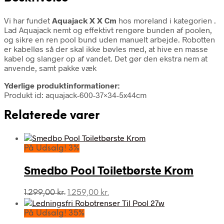
Vi har fundet
Aquajack X X Cm
hos moreland i kategorien
.
Lad Aquajack nemt og effektivt rengøre bunden af poolen,
og sikre en ren pool bund uden manuelt arbejde. Robotten
er kabelløs så der skal ikke bøvles med, at hive en masse
kabel og slanger op af vandet. Det gør den ekstra nem at
anvende, samt pakke væk
Yderlige produktinformationer:
Produkt id: aquajack-600-37×34-5x44cm
Relaterede varer
På Udsalg! 3%
Smedbo Pool Toiletbørste Krom
Den
Den
1.299,00
kr.
1.259,00
kr.
oprindelige
aktuelle
pris
pris
På Udsalg! 35%
var:
er: