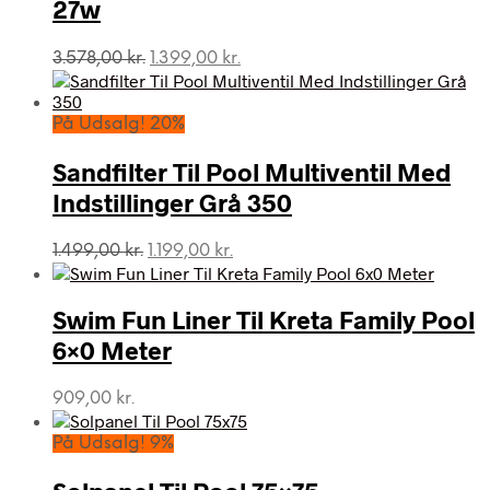
27w
Den
Den
3.578,00
kr.
1.399,00
kr.
oprindelige
aktuelle
pris
pris
var:
er:
På Udsalg! 20%
3.578,00 kr..
1.399,00 kr..
Sandfilter Til Pool Multiventil Med
Indstillinger Grå 350
Den
Den
1.499,00
kr.
1.199,00
kr.
oprindelige
aktuelle
pris
pris
var:
er:
Swim Fun Liner Til Kreta Family Pool
1.499,00 kr..
1.199,00 kr..
6×0 Meter
909,00
kr.
På Udsalg! 9%