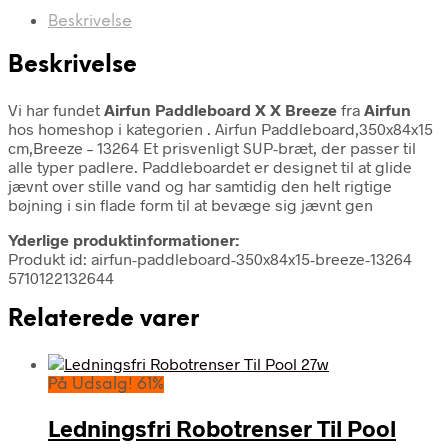
Beskrivelse
Beskrivelse
Vi har fundet
Airfun Paddleboard X X Breeze
fra
Airfun
hos homeshop i kategorien
. Airfun Paddleboard,350x84x15
cm,Breeze – 13264 Et prisvenligt SUP-bræt, der passer til
alle typer padlere. Paddleboardet er designet til at glide
jævnt over stille vand og har samtidig den helt rigtige
bøjning i sin flade form til at bevæge sig jævnt gen
Yderlige produktinformationer:
Produkt id: airfun-paddleboard-350x84x15-breeze-13264
5710122132644
Relaterede varer
På Udsalg! 61%
Ledningsfri Robotrenser Til Pool