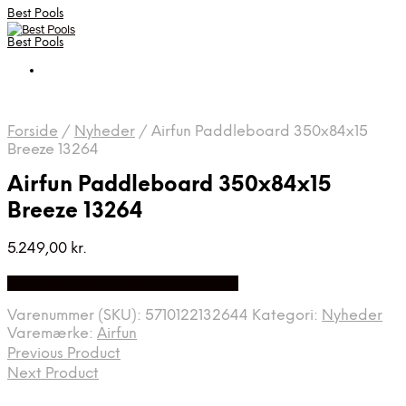
Best Pools
Best Pools
Forside
/
Nyheder
/
Airfun Paddleboard 350x84x15
Breeze 13264
Airfun Paddleboard 350x84x15
Breeze 13264
5.249,00
kr.
Bedste Pris Fundet på Price Index
Varenummer (SKU):
5710122132644
Kategori:
Nyheder
Varemærke:
Airfun
Previous Product
Next Product