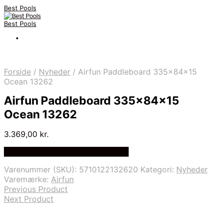
Best Pools
Best Pools
Forside
/
Nyheder
/
Airfun Paddleboard 335x84x15
Ocean 13262
Airfun Paddleboard 335x84x15
Ocean 13262
3.369,00
kr.
Bedste Pris Fundet på Price Index
Varenummer (SKU):
5710122132620
Kategori:
Nyheder
Varemærke:
Airfun
Previous Product
Next Product