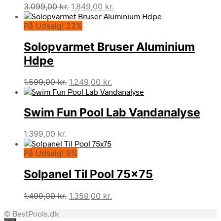
Den
Den
3.099,00
kr.
1.849,00
kr.
oprindelige
aktuelle
På Udsalg! 22%
pris
pris
var:
er:
Solopvarmet Bruser Aluminium
3.099,00 kr..
1.849,00 kr..
Hdpe
Den
Den
1.599,00
kr.
1.249,00
kr.
oprindelige
aktuelle
pris
pris
Swim Fun Pool Lab Vandanalyse
var:
er:
1.599,00 kr..
1.249,00 kr..
1.399,00
kr.
På Udsalg! 9%
Solpanel Til Pool 75×75
Den
Den
1.499,00
kr.
1.359,00
kr.
oprindelige
aktuelle
© BestPools.dk
pris
pris